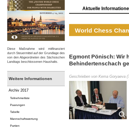
Aktuelle Information
World Chess Cham
Diese Maßnahme wird mitfinanziert
durch Steuermittel auf der Grundlage des
Egmont Pönisch: Wir h
von den Abgeordneten des Sächsischen
Landtags beschlossenen Haushalts.
Behindertenschach g
Geschrieben von Kema Goryaeva (Te
Weitere Informationen
Archiv 2017
Teilnehmerliste
Paarungen
Tabelle
Mannschaftswertung
Partien