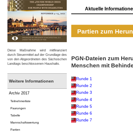
Aktuelle Information
Partien zum Herun
Diese Maßnahme wird mitfinanziert
durch Steuermittel auf der Grundlage des
PGN-Dateien zum Herun
von den Abgeordneten des Sächsischen
Landtags beschlossenen Haushalts.
Menschen mit Behind
Runde 1
Weitere Informationen
Runde 2
Runde 3
Archiv 2017
Runde 4
Teilnehmerliste
Runde 5
Paarungen
Runde 6
Tabelle
Runde 7
Mannschaftswertung
Partien