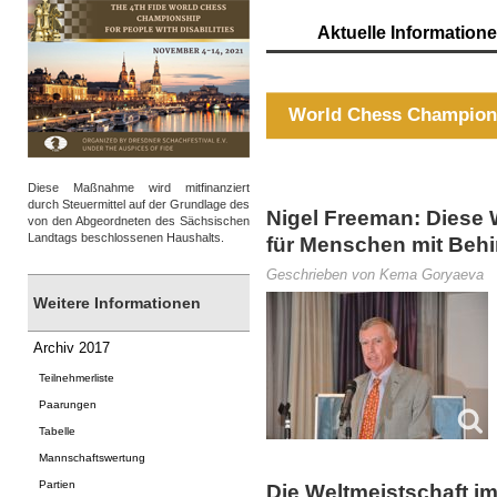
Aktuelle Information
World Chess Champions
Diese Maßnahme wird mitfinanziert
durch Steuermittel auf der Grundlage des
Nigel Freeman: Diese 
von den Abgeordneten des Sächsischen
Landtags beschlossenen Haushalts.
für Menschen mit Beh
Geschrieben von Kema Goryaeva
Weitere Informationen
Archiv 2017
Teilnehmerliste
Paarungen
Tabelle
Mannschaftswertung
Partien
Die Weltmeistschaft i