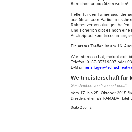
Bereichen unterstützen wollen!
Helfer für den Turniersaal, die 
ausführen oder Partien mitschre
Rahmenveranstaltungen helfen.
Und sicherlich gibt es noch ei
Auch Sprachkenntnisse in Englis
Ein erstes Treffen ist am
16. Aug
Wer Interesse hat, meldet sich bi
Telef
on: 0157-35719597 oder 0
E-Mail:
jens.luger@schachfestiva
Weltmeisterschaft fü
Geschrieben von Yvonne Ledfuß
Vom 17. bis 25. Oktober 2015 f
Dresden, ehemals
RAMADA Hotel D
Seite 2 von 2