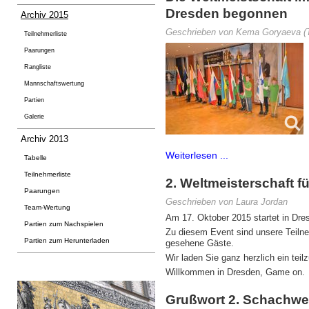
Dresden begonnen
Archiv 2015
Geschrieben von Kema Goryaeva (Te
Teilnehmerliste
Paarungen
Rangliste
Mannschaftswertung
Partien
Galerie
Archiv 2013
Weiterlesen ...
Tabelle
Teilnehmerliste
2. Weltmeisterschaft 
Paarungen
Geschrieben von Laura Jordan
Team-Wertung
Am 17. Oktober 2015 startet in Dre
Partien zum Nachspielen
Zu diesem Event sind unsere Teilne
Partien zum Herunterladen
gesehene Gäste.
Wir laden Sie ganz herzlich ein tei
Willkommen in Dresden, Game on.
Grußwort 2. Schachwel