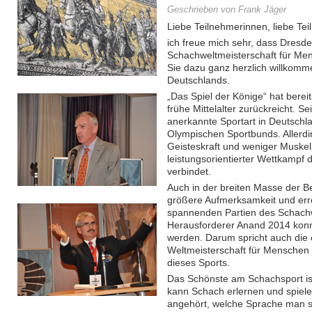
Geschrieben von Frank Jäger
Liebe Teilnehmerinnen, liebe Tei
ich freue mich sehr, dass Dresd
Schachweltmeisterschaft für Men
Sie dazu ganz herzlich willkomm
Deutschlands.
„Das Spiel der Könige“ hat bereits
frühe Mittelalter zurückreicht. S
anerkannte Sportart in Deutschl
Olympischen Sportbunds. Allerdin
Geisteskraft und weniger Muskelk
leistungsorientierter Wettkampf di
verbindet.
Auch in der breiten Masse der B
größere Aufmerksamkeit und erre
spannenden Partien des Schachw
Herausforderer Anand 2014 konnt
werden. Darum spricht auch die
Weltmeisterschaft für Menschen 
dieses Sports.
Das Schönste am Schachsport is
kann Schach erlernen und spielen
angehört, welche Sprache man sp