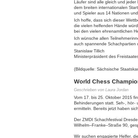
Läufer sind alle gleich und jed
dem breiten internationalen Star
und Spieler aus 14 Nationen und 
Ich hoffe, dass sich dieser Wett
die vielen helfenden Hände würd
bei den vielen ehrenamtlichen H
Ich wünsche allen Teilnehmerinn
auch spannende Schachpartien u
Stanislaw Tillich
Ministerpräsident des Freistaat
(Bildquelle: Sächsische Staatska
World Chess Champions
Geschrieben von Laura Jordan
Vom 17. bis 25. Oktober 2015 fi
Behinderungen statt. Seh-, hör
ermitteln. Bereits jetzt haben s
Der ZMDI Schachfestival Dresde
Wilhelm–Franke–Straße 90, gespi
Wir suchen engagierte Helfer, d