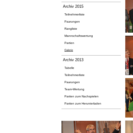
Archiv 2015
Teilnehmerliste
Paarungen
Rangliste
Mannschaftswertung
Partien
Galerie
Archiv 2013
Tabelle
Teilnehmerliste
Paarungen
Team-Wertung
Partien zum Nachspielen
Partien zum Herunterladen