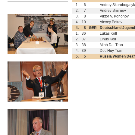
1.
6
Andrey Skorobogaty
2.
7
Andrey Smirnov
3.
8
Viktor V. Kononov
4.
10
Alexey Petrov
4.
8
GER
Deutschland Jugend
1.
36
Lukas Koll
2.
37
Linus Koll
3.
38
Minh Dat Tran
4.
39
Duc Huy Tran
5.
5
Russia Women Deaf