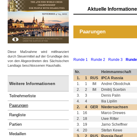
Aktuelle Information
Paarungen
Diese Maßnahme wird mitfinanziert
durch Steuermittel auf der Grundlage des
Runde 1
Runde 2
Runde 3
Runde
von den Abgeordneten des Sächsischen
Landtags beschlossenen Haushalts.
Nr.
Heimmannschaft
1.
1
RUS
IPCA Russia
Weitere Informationen
1.
1
IM
Andrei Obodchuk
2.
2
IM
Dmitrij Scerbin
3.
3
Denis Palin
Teilnehmerliste
4.
4
Ilia Lipilin
Paarungen
2.
4
GER
Niedersachsen
1.
16
Marco Drewes
Rangliste
2.
18
Uwe Ritter
Partien
3.
19
Jarno Scheffner
4.
20
Stefan Kewe
Medaillen
3.
2
RUS
Russia Deaf